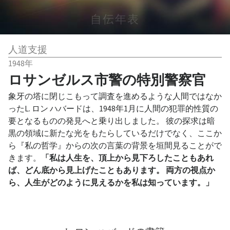
自伝年表
人道支援
1948年
ロサンゼルス市警の特別警察官
象牙の塔に閉じこもって調査を進めるような人間ではなか
ったL. ロン ハバードは、1948年1月に人間の犯罪的性質の
要となるものの発見へと乗り出しました。 彼の探求は暗
黒の領域に新たな光をもたらしているだけでなく、ここか
ら『私の哲学』からの次の言葉の背景を垣間見ることがで
きます。
「私は人生を、頂上から見下ろしたこともあれ
ば、どん底から見上げたこともあります。 両方の視点か
ら、人生がどのように見えるかを私は知っています。」