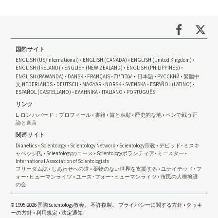
国際サイト
ENGLISH (US/International)
ENGLISH (CANADA)
ENGLISH (United Kingdom)
ENGLISH (IRELAND)
ENGLISH (NEW ZEALAND)
ENGLISH (PHILIPPINES)
עברית
ENGLISH (RAWANDA)
DANSK
FRANÇAIS
日本語
РУССКИЙ
繁體中
文
NEDERLANDS
DEUTSCH
MAGYAR
NORSK
SVENSKA
ESPAÑOL (LATINO)
ESPAÑOL (CASTELLANO)
ΕΛΛΗΝΙΚA
ITALIANO
PORTUGUÊS
リンク
L. ロン ハバード：プロフィール
書籍
賞と表彰
歴史的な地
ペンで戦う正
論と直言
関連サイト
Dianetics
Scientology
Scientology Network
Scientology宗教
デビッド･ミスキ
ャベッジ氏
Scientologyのコース
Scientologyボランティア･ミニスター
International Association of Scientologists
フリーダム誌
しあわせへの道
薬物のない世界を支援する
ユナイテッド･フ
ォー･ヒューマンライツ
ユース･フォー･ヒューマンライツ
市民の人権擁護
の会
© 1995-2026 国際Scientology教会。 不許複製。
プライバシーに関する方針
•
クッキ
ーの方針
•
利用規定
•
法定通知