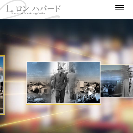
は
じ
人
戦
作
め
大
道
冒
争
家
極
学
少
険
支
に
東
の
年
家
時
援
時
代
代
のビデオを見る