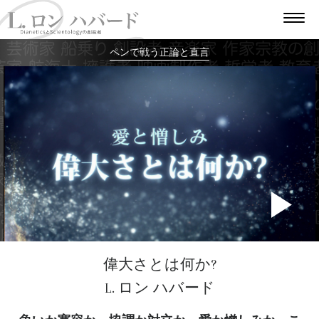
ペンで戦う正論と直言
P
V
偉大さとは何か?
L. ロン ハバード