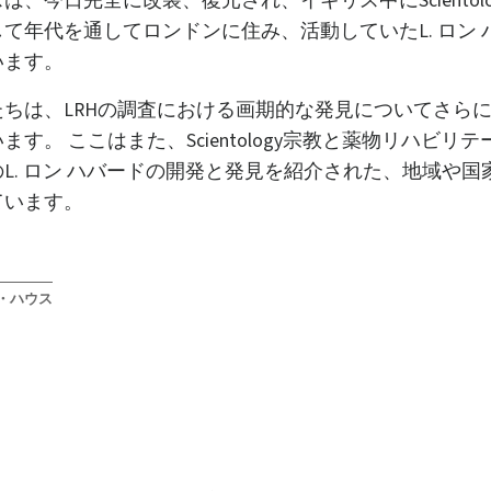
、今日完全に改装、復元され、イギリス中にScientol
て年代を通してロンドンに住み、活動していたL. ロン
います。
ちは、LRHの調査における画期的な発見についてさら
す。 ここはまた、Scientology宗教と薬物リハビリ
L. ロン ハバードの開発と発見を紹介された、地域や
ています。
・ハウス