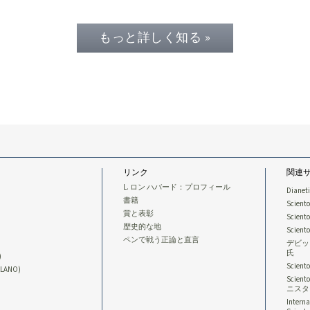
もっと詳しく知る »
リンク
関連
L. ロン ハバード：プロフィール
Dianet
書籍
Sciento
賞と表彰
Scient
歴史的な地
Scien
ペンで戦う正論と直言
デビッ
氏
)
Scien
LLANO)
Scie
ニスタ
Interna