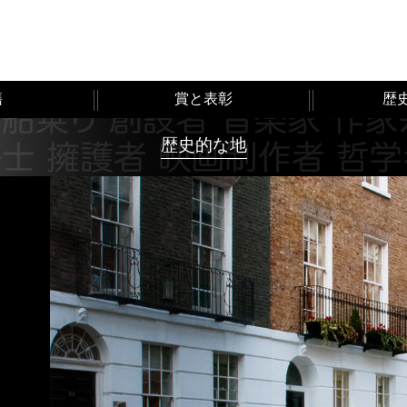
籍
賞と表彰
歴
歴史的な地