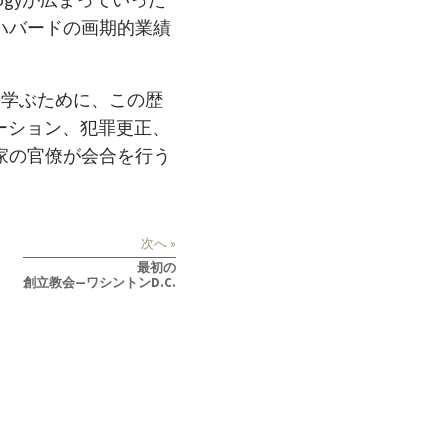
ogyが広まっていった
 ハバードの画期的業績
に学ぶために、この歴
テーション、犯罪更正、
国家の官僚が会合を行う
次へ »
最初の
創立教会—ワシントンD.C.