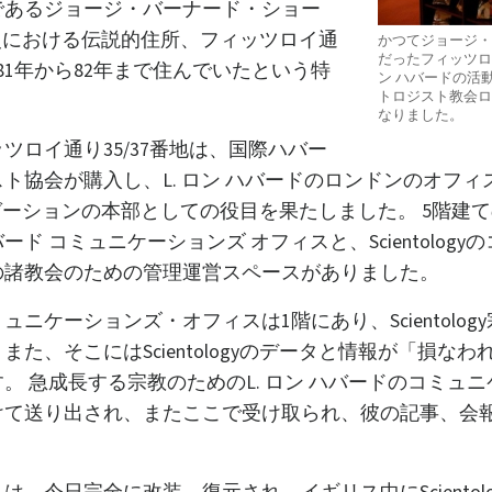
であるジョージ・バーナード・ショー
yの歴史における伝説的住所、フィッツロイ通
かつてジョージ・
だったフィッツロイ
881年から82年まで住んでいたという特
ン ハバードの活
トロジスト教会ロ
。
なりました。
ッツロイ通り35/37番地は、国際ハバー
ト協会が購入し、L. ロン ハバードのロンドンのオフ
オーガニゼーションの本部としての役目を果たしました。 5階
ド コミュニケーションズ オフィスと、Scientolog
の諸教会のための管理運営スペースがありました。
ニケーションズ・オフィスは1階にあり、Scientolo
た、そこにはScientologyのデータと情報が「損な
。 急成長する宗教のためのL. ロン ハバードのコミュ
けて送り出され、またここで受け取られ、彼の記事、会