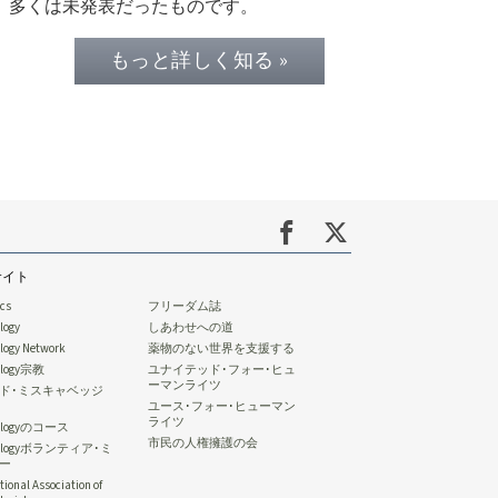
多くは未発表だったものです。
もっと詳しく知る »
サイト
ics
フリーダム誌
logy
しあわせへの道
ology Network
薬物のない世界を支援する
tology宗教
ユナイテッド･フォー･ヒュ
ーマンライツ
ド･ミスキャベッジ
ユース･フォー･ヒューマン
ライツ
tologyのコース
市民の人権擁護の会
ntologyボランティア･ミ
ー
tional Association of