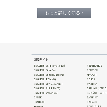
もっと詳しく知る »
国際サイト
ENGLISH (US/International)
NEDERLANDS
ENGLISH (CANADA)
DEUTSCH
ENGLISH (United Kingdom)
MAGYAR
ENGLISH (IRELAND)
NORSK
ENGLISH (NEW ZEALAND)
SVENSKA
ENGLISH (PHILIPPINES)
ESPAÑOL (LATINO
ENGLISH (RAWANDA)
ESPAÑOL (CASTE
DANSK
ΕΛΛΗΝΙΚA
FRANÇAIS
ITALIANO
PORTUGUÊS