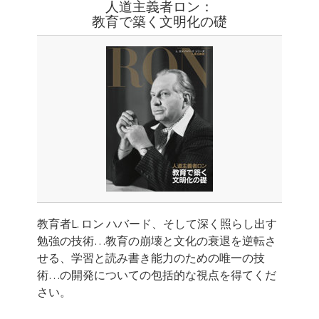
人道主義者ロン：
教育で築く文明化の礎
教育者L. ロン ハバード、そして深く照らし出す
勉強の技術…教育の崩壊と文化の衰退を逆転さ
せる、学習と読み書き能力のための唯一の技
術…の開発についての包括的な視点を得てくだ
さい。