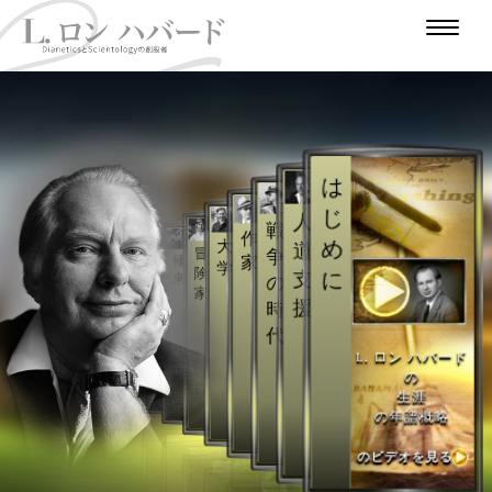
は
じ
人
戦
作
め
大
道
冒
争
家
極
学
少
険
支
に
東
の
年
家
時
援
時
代
代
L. ロン ハバード
の
生涯
の年譜概略
のビデオを見る