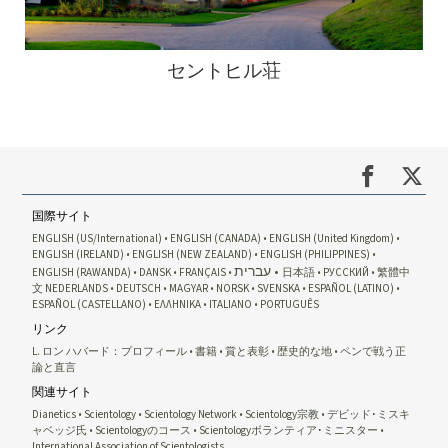
セントヒル荘
国際サイト
ENGLISH (US/International)
ENGLISH (CANADA)
ENGLISH (United Kingdom)
ENGLISH (IRELAND)
ENGLISH (NEW ZEALAND)
ENGLISH (PHILIPPINES)
עברית
ENGLISH (RAWANDA)
DANSK
FRANÇAIS
日本語
РУССКИЙ
繁體中
文
NEDERLANDS
DEUTSCH
MAGYAR
NORSK
SVENSKA
ESPAÑOL (LATINO)
ESPAÑOL (CASTELLANO)
ΕΛΛΗΝΙΚA
ITALIANO
PORTUGUÊS
リンク
L. ロン ハバード：プロフィール
書籍
賞と表彰
歴史的な地
ペンで戦う正
論と直言
関連サイト
Dianetics
Scientology
Scientology Network
Scientology宗教
デビッド･ミスキ
ャベッジ氏
Scientologyのコース
Scientologyボランティア･ミニスター
International Association of Scientologists