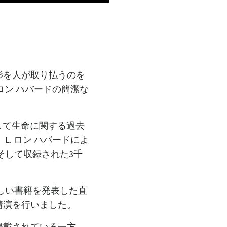
影を人が取り払うのを
ロン ハバードの簡潔な
、そして生命に関する過去
. ロン ハバードによ
そして収録された3千
しい書籍を発表した直
講演を行いました。