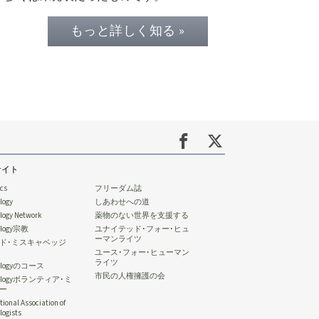
もっと詳しく知る »
サイト
ics
フリーダム誌
logy
しあわせへの道
ology Network
薬物のない世界を支援する
tology宗教
ユナイテッド･フォー･ヒュ
ーマンライツ
ド･ミスキャベッジ
ユース･フォー･ヒューマン
ライツ
tologyのコース
市民の人権擁護の会
ntologyボランティア･ミ
ー
tional Association of
logists