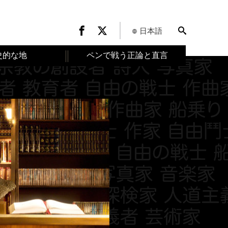
日本語
史的な地
ペンで戦う正論と直言