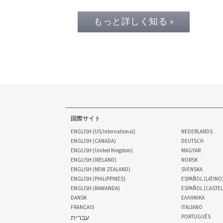
もっと詳しく知る »
国際サイト
ENGLISH (US/International)
NEDERLANDS
ENGLISH (CANADA)
DEUTSCH
ENGLISH (United Kingdom)
MAGYAR
ENGLISH (IRELAND)
NORSK
ENGLISH (NEW ZEALAND)
SVENSKA
ENGLISH (PHILIPPINES)
ESPAÑOL (LATINO
ENGLISH (RAWANDA)
ESPAÑOL (CASTE
DANSK
ΕΛΛΗΝΙΚA
FRANÇAIS
ITALIANO
עברית
PORTUGUÊS