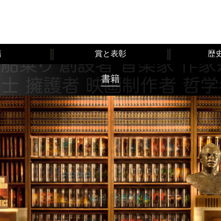
籍
賞と表彰
歴
書籍