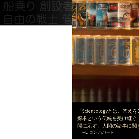
「Scientologyとは
探求という伝統を受け継ぐ
間に示す、人間の諸事に関
—L. ロン ハバード