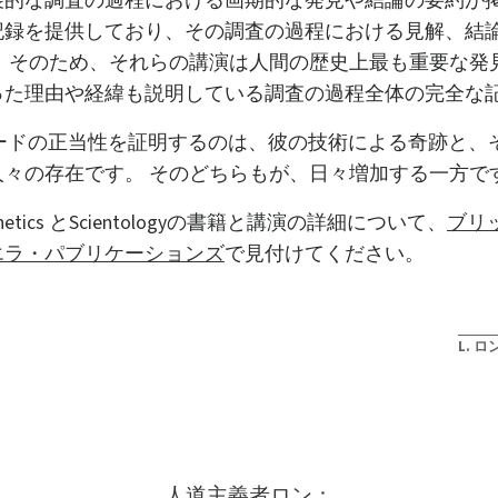
展的な調査の過程における画期的な発見や結論の要約が
記録を提供しており、その調査の過程における見解、結
。 そのため、それらの講演は人間の歴史上最も重要な発
った理由や経緯も説明している調査の過程全体の完全な
ハバードの正当性を証明するのは、彼の技術による奇跡と
人々の存在です。 そのどちらもが、日々増加する一方で
netics とScientologyの書籍と講演の詳細について、
ブリ
エラ・パブリケーションズ
で見付けてください。
L. 
人道主義者ロン：