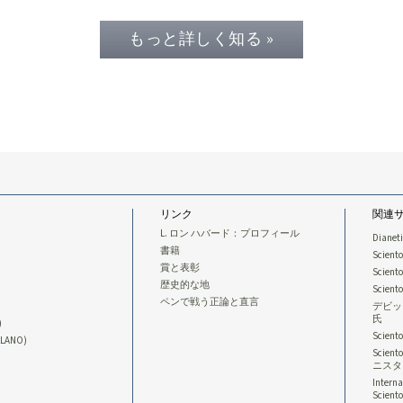
もっと詳しく知る »
リンク
関連
L. ロン ハバード：プロフィール
Dianet
書籍
Sciento
賞と表彰
Scient
歴史的な地
Scien
ペンで戦う正論と直言
デビッ
氏
)
Scien
LLANO)
Scie
ニスタ
Interna
Sciento