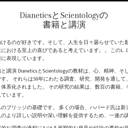
DianeticsとScientologyの
書籍と講演
助けるのが好きです。そして、人生を日々曇らせていた
における至上の喜びであると考えています。」 このL. 
確に表現しています。
演 DianeticsとScientologyの教材は、心、精神
す。 それらは50年にわたる調査、研究、開発を通して、L
体系化されました。 その研究の結果は、数百の書籍、
れています。
へのブリッジの基礎です。 多くの場合、ハバード氏は新
見のより詳しい説明や深い理解を提供するため、一連の