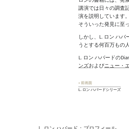
ロンの書籍には、発
講演では日々の調査
演を説明しています
そういった発見に至
しかし、L. ロン 
うとする何百万もの
L. ロン ハバードのDia
ンズ
および
ニュー・
« 前画面
L. ロン ハバードシリーズ
L. ロン ハバード：プロフィール