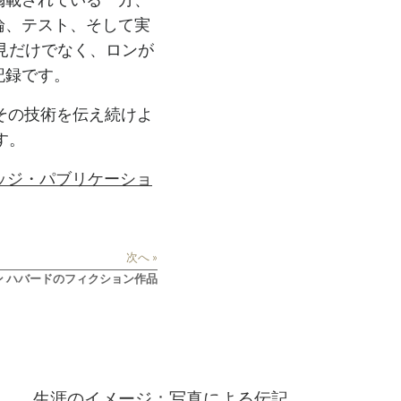
掲載されている一方、
論、テスト、そして実
見だけでなく、ロンが
記録です。
、その技術を伝え続けよ
す。
ッジ・パブリケーショ
次へ »
ロン ハバードのフィクション作品
生涯のイメージ：写真による伝記