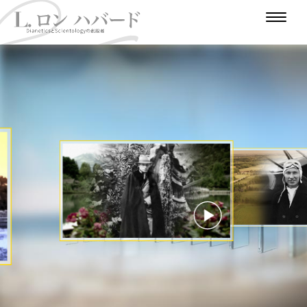
は
じ
人
戦
作
め
大
道
冒
争
家
極
学
少
険
支
に
東
の
年
家
時
援
時
代
代
のビデオを見る