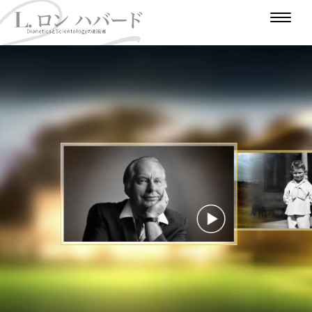
は
じ
人
戦
作
め
大
道
冒
争
家
極
学
少
険
支
に
東
の
年
家
時
援
時
代
代
のビデオを見る