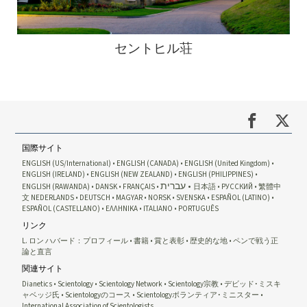
セントヒル荘
国際サイト
ENGLISH (US/International)
ENGLISH (CANADA)
ENGLISH (United Kingdom)
ENGLISH (IRELAND)
ENGLISH (NEW ZEALAND)
ENGLISH (PHILIPPINES)
עברית
ENGLISH (RAWANDA)
DANSK
FRANÇAIS
日本語
РУССКИЙ
繁體中
文
NEDERLANDS
DEUTSCH
MAGYAR
NORSK
SVENSKA
ESPAÑOL (LATINO)
ESPAÑOL (CASTELLANO)
ΕΛΛΗΝΙΚA
ITALIANO
PORTUGUÊS
リンク
L. ロン ハバード：プロフィール
書籍
賞と表彰
歴史的な地
ペンで戦う正
論と直言
関連サイト
Dianetics
Scientology
Scientology Network
Scientology宗教
デビッド･ミスキ
ャベッジ氏
Scientologyのコース
Scientologyボランティア･ミニスター
International Association of Scientologists