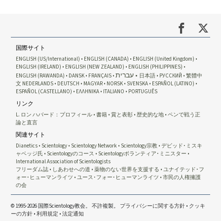
国際サイト
ENGLISH (US/International)
ENGLISH (CANADA)
ENGLISH (United Kingdom)
ENGLISH (IRELAND)
ENGLISH (NEW ZEALAND)
ENGLISH (PHILIPPINES)
עברית
ENGLISH (RAWANDA)
DANSK
FRANÇAIS
日本語
РУССКИЙ
繁體中
文
NEDERLANDS
DEUTSCH
MAGYAR
NORSK
SVENSKA
ESPAÑOL (LATINO)
ESPAÑOL (CASTELLANO)
ΕΛΛΗΝΙΚA
ITALIANO
PORTUGUÊS
リンク
L. ロン ハバード：プロフィール
書籍
賞と表彰
歴史的な地
ペンで戦う正
論と直言
関連サイト
Dianetics
Scientology
Scientology Network
Scientology宗教
デビッド･ミスキ
ャベッジ氏
Scientologyのコース
Scientologyボランティア･ミニスター
International Association of Scientologists
フリーダム誌
しあわせへの道
薬物のない世界を支援する
ユナイテッド･フ
ォー･ヒューマンライツ
ユース･フォー･ヒューマンライツ
市民の人権擁護
の会
© 1995-2026 国際Scientology教会。 不許複製。
プライバシーに関する方針
•
クッキ
ーの方針
•
利用規定
•
法定通知