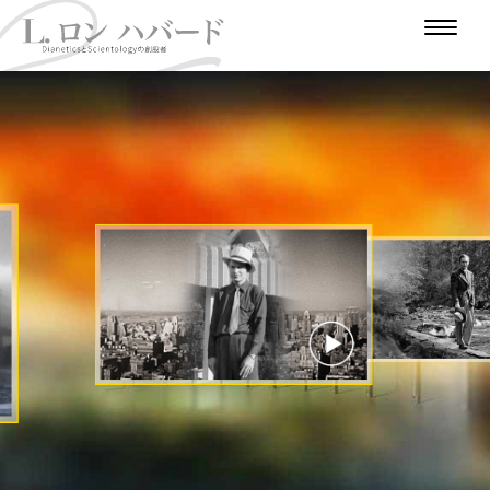
は
じ
人
戦
作
め
大
道
冒
争
家
極
学
少
険
支
に
東
の
年
家
時
援
時
代
代
のビデオを見る