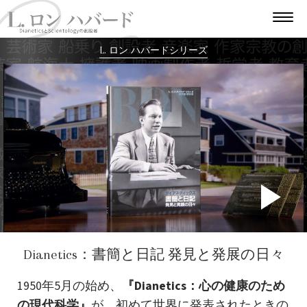
L. ロン ハバードシリーズ
P
V
Dianetics：書簡と日記 発見と発展の日々
1950年5月の始め、
『Dianetics：心の健康のため
の現代科学』
が、初めて世界に発表されたときの