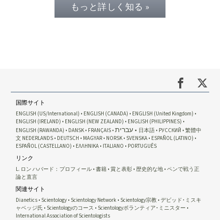
もっと詳しく知る »
国際サイト
ENGLISH (US/International)
ENGLISH (CANADA)
ENGLISH (United Kingdom)
ENGLISH (IRELAND)
ENGLISH (NEW ZEALAND)
ENGLISH (PHILIPPINES)
עברית
ENGLISH (RAWANDA)
DANSK
FRANÇAIS
日本語
РУССКИЙ
繁體中
文
NEDERLANDS
DEUTSCH
MAGYAR
NORSK
SVENSKA
ESPAÑOL (LATINO)
ESPAÑOL (CASTELLANO)
ΕΛΛΗΝΙΚA
ITALIANO
PORTUGUÊS
リンク
L. ロン ハバード：プロフィール
書籍
賞と表彰
歴史的な地
ペンで戦う正
論と直言
関連サイト
Dianetics
Scientology
Scientology Network
Scientology宗教
デビッド･ミスキ
ャベッジ氏
Scientologyのコース
Scientologyボランティア･ミニスター
International Association of Scientologists